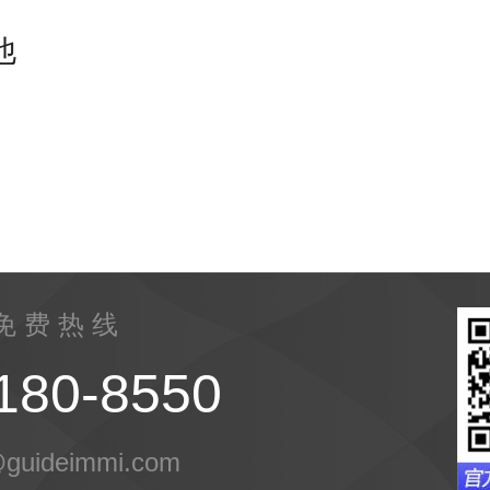
他
 免 费 热 线
180-8550
guideimmi.com