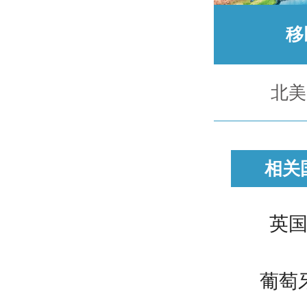
移
北美
相关国
英
葡萄