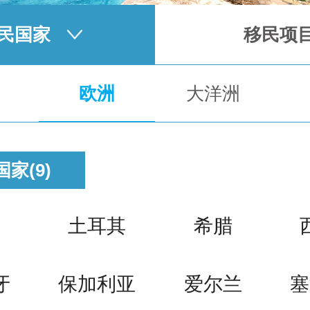
民国家
移民项
欧洲
大洋洲
家(9)
国
土耳其
希腊
牙
保加利亚
爱尔兰
塞