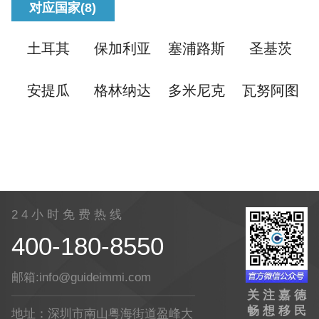
对应国家(8)
土耳其
保加利亚
塞浦路斯
圣基茨
安提瓜
格林纳达
多米尼克
瓦努阿图
2 4 小 时 免 费 热 线
400-180-8550
邮箱:info@guideimmi.com
关 注 嘉 德
畅 想 移 民
地址：深圳市南山粤海街道盈峰大